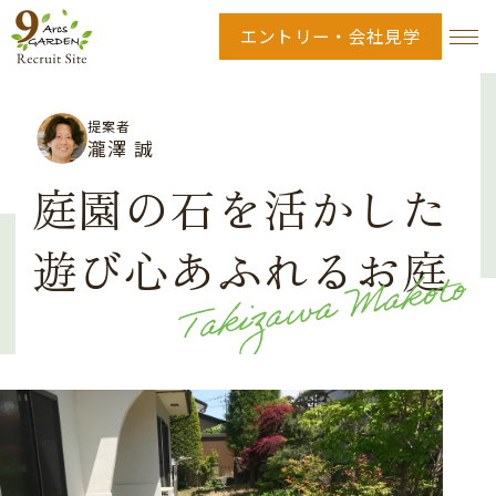
エントリー・会社見学
提案者
瀧澤 誠
庭園の石を活かした
遊び心あふれるお庭